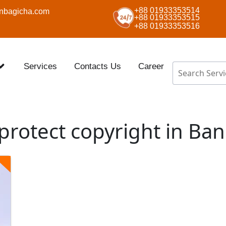
+88 01933353514
nbagicha.com
+88 01933353515
+88 01933353516
Services
Contacts Us
Career
protect copyright in Ba