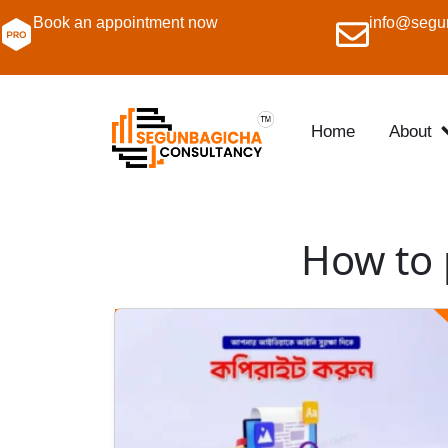
Book an appointment now
info@segu
Home
About
How to 