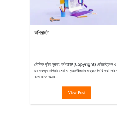
কপিরাইট
By segunbagicha
October 4, 2025
Intellectual Property (Ip)
মৌলিক সৃষ্টির সুরক্ষা: কপিরাইট (Copyright) রেজিস্ট্রেশন ও
এর গুরুত্ব আপনার মেধা ও সৃজনশীলতার মাধ্যমে তৈরি করা কোন
কাজ যাতে অন্য…
View Post