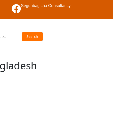
Segunbagicha Consultancy
ngladesh