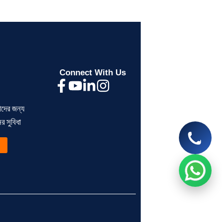
Segunbagicha Consultancy
আসসালামু আলাইকুম, সেগুনবাগিচা কনসালটেন্সিতে
আপনাকে স্বাগতম, কিভাবে আপনাকে সহযোগিতা
করতে পারি?
Connect With Us
now
ীদের জন্য
> ব্যক্তিগত আয়কর রিটার্ন না দিলে
> BIN সার্টিফিকেট কী?
 সুবিধা
কী সমস্যা হয়?
ব্যবসায়ীদের জন্য সম্পূর্ণ গ
Read More
Read More