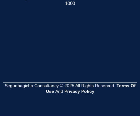
1000
েশনের
সমস্যা হয়?
সম্পূর্ণ গাইড
সুবিধা কী ?
Read
Read
Read
More
More
More
Segunbagicha Consultancy © 2025 All Rights Reserved.
Terms Of
Use
And
Privacy Policy