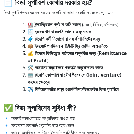
📄 বিডা সুপারিশ কোথায় দরকার হয়?
বিডা সুপারিশপত্র অনেক ধরনের সরকারী বা আধা-সরকারী কাজে লাগে, যেমন:
🏭
ইন্ডাস্ট্রিয়াল প্লট বা জমি বরাদ্দে
(বেজা, বিসিক, ইপিজেড)
🧾
ব্যাংক ঋণ বা এলসি খোলার অনুমোদনে
🧳
বিদেশি কর্মী নিয়োগে বা ওয়ার্ক পারমিটের জন্য
📦
ইমপোর্ট পারমিশন বা ডিউটি ফ্রি মেশিন আমদানিতে
💰
বিদেশে ডিভিডেন্ড পাঠানোর অনুমতির জন্য (Remittance
of Profit)
🛠️
অন্যান্য মন্ত্রণালয়ে প্রজেক্ট অনুমোদনের কাজে
🏢
বিদেশি কোম্পানি বা যৌথ উদ্যোগে (Joint Venture)
কাজের ক্ষেত্রে
✈️
বিনিয়োগকারীর জন্য ওয়ার্ক ভিসা/ইনভেস্টর ভিসা সুপারিশে
✅ বিডা সুপারিশের সুবিধা কী?
🔹 সরকারি কাজগুলোতে অগ্রাধিকার পাওয়া যায়
🔹 সময়মতো ইমপোর্ট/রপ্তানির ছাড়পত্র মেলে
🔹 ব্যাংক, এনবিআর, কাস্টমস ইত্যাদি প্রতিষ্ঠানে কাজ সহজ হয়