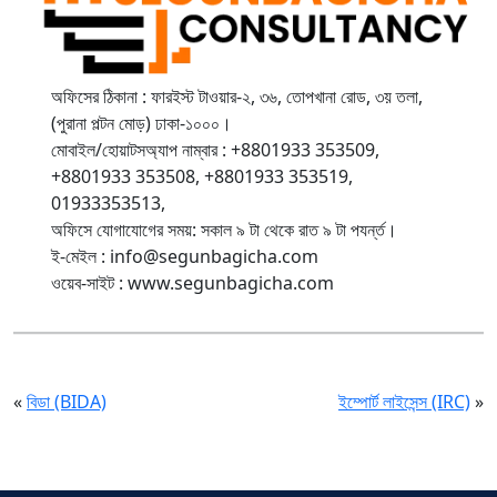
অফিসের ঠিকানা : ফারইস্ট টাওয়ার-২, ৩৬, তোপখানা রোড, ৩য় তলা,
(পুরানা পল্টন মোড়) ঢাকা-১০০০।
মোবাইল/হোয়াটসঅ্যাপ নাম্বার : +8801933 353509,
+8801933 353508, +8801933 353519,
01933353513,
অফিসে যোগাযোগের সময়: সকাল ৯ টা থেকে রাত ৯ টা পযর্ন্ত।
ই-মেইল : info@segunbagicha.com
ওয়েব-সাইট : www.segunbagicha.com
«
বিডা (BIDA)
ইম্পোর্ট লাইসেন্স (IRC)
»