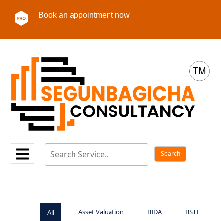
Book an appointment now
Asset Valuation
BIDA
BSTI
All