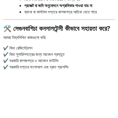
প্রজেক্ট বা জমি অনুমোদনে অগ্রাধিকার পাওয়া যায় না
ব্যাংক বা কাস্টমস দপ্তরে কাগজপত্র আটকে যেতে পারে
🛠️ সেগুনবাগিচা কনসালটেন্সী কীভাবে সহায়তা করে?
আমরা নিম্নলিখিত কাজগুলো করি:
✔️ বিডা রেজিস্ট্রেশন
✔️ বিডা সুপারিশপত্রের জন্য আবেদন প্রস্তুত
✔️ দরকারি কাগজপত্র ও আবেদন ফাইলিং
✔️ সরকারি দপ্তরে ফলোআপ এবং দ্রুত প্রসেসিং