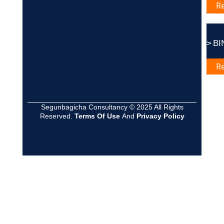
R
> BIN 
R
Segunbagicha Consultancy © 2025 All Rights
Reserved.
Terms Of Use
And
Privacy Policy