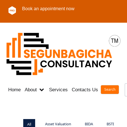
Book an appointment now
Home
About
Services
Contacts Us
Career
Asset Valuation
BIDA
BSTI
All