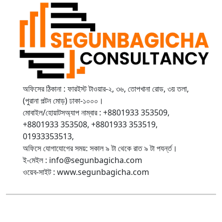
অফিসের ঠিকানা : ফারইস্ট টাওয়ার-২, ৩৬, তোপখানা রোড, ৩য় তলা,
(পুরানা পল্টন মোড়) ঢাকা-১০০০।
মোবাইল/হোয়াটসঅ্যাপ নাম্বার : +8801933 353509,
+8801933 353508, +8801933 353519,
01933353513,
অফিসে যোগাযোগের সময়: সকাল ৯ টা থেকে রাত ৯ টা পযর্ন্ত।
ই-মেইল : info@segunbagicha.com
ওয়েব-সাইট : www.segunbagicha.com