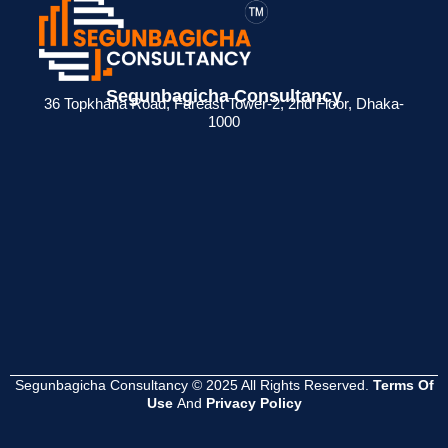
> ব্যক্তিগত আয়কর
> BIN সার্টিফিকেট
> মেম্বারশিপ
Segunbagicha Consultancy
 জন্য
রিটার্ন না দিলে কী
কী? ব্যবসায়ীদের জন্য
সার্টিফিকেট থাকলে
36 Topkhana Road, Fareast Tower-2, 2nd Floor, Dhaka-
1000
েশনের
সমস্যা হয়?
সম্পূর্ণ গাইড
সুবিধা কী ?
Read
Read
Read
More
More
More
Segunbagicha Consultancy © 2025 All Rights Reserved.
Terms Of
Use
And
Privacy Policy